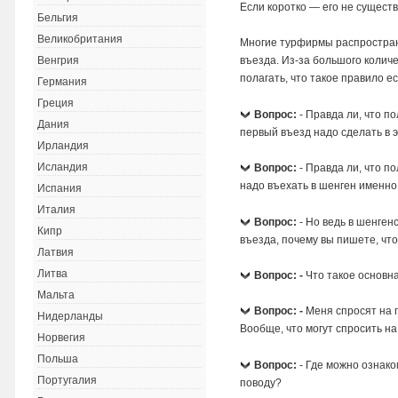
Если коротко — его не существ
Бельгия
Великобритания
Многие турфирмы распростран
въезда. Из-за большого коли
Венгрия
полагать, что такое правило е
Германия
Греция
Вопрос:
- Правда ли, что п
Дания
первый въезд надо сделать в э
Ирландия
Исландия
Вопрос:
- Правда ли, что п
надо въехать в шенген именно
Испания
Италия
Вопрос:
- Но ведь в шенген
Кипр
въезда, почему вы пишете, что
Латвия
Литва
Вопрос: -
Что такое основн
Мальта
Вопрос: -
Меня спросят на г
Нидерланды
Вообще, что могут спросить на
Норвегия
Польша
Вопрос:
- Где можно ознак
Португалия
поводу?