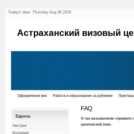
Today's date: Thursday Aug 06 2026
Астраханский визовый це
Оформление виз
Работа и образование за рубежом
Приглаш
FAQ
Европа:
О так называемом «правиле п
шенгенской зоне.
Австрия
Болгария