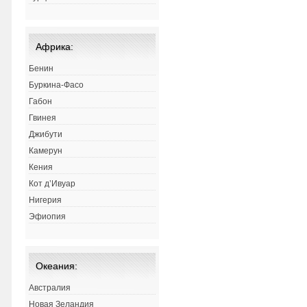
Африка:
Бенин
Буркина-Фасо
Габон
Гвинея
Джибути
Камерун
Кения
Кот д’Ивуар
Нигерия
Эфиопия
Океания:
Австралия
Новая Зеландия