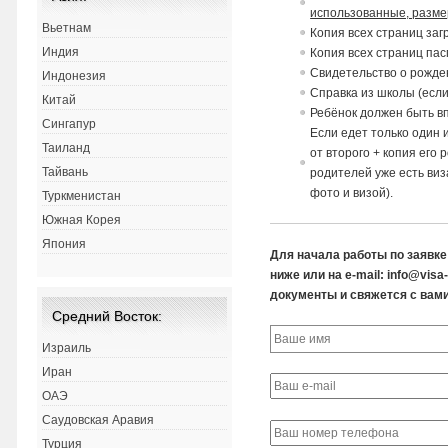
использованные, размер
Вьетнам
Копия всех страниц заг
Индия
Копия всех страниц пас
Св
идетельст
в
о о рожде
Индонезия
Спра
в
ка из школы (если
Китай
Ребёнок должен быть в
Сингапур
Если едет только один
Таиланд
от
в
торого + копия его 
Тайвань
родителей уже есть ви
фото и визой).
Туркменистан
Южная Корея
Япония
Для начала работы по заявк
ниже или на e-mail: info@vis
документы и свяжется с вами
Средний Восток:
Израиль
Иран
ОАЭ
Саудовская Аравия
Турция