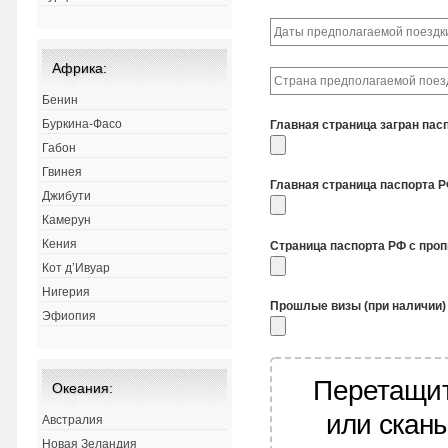
Африка:
Бенин
Буркина-Фасо
Главная страница загран пас
Габон
Гвинея
Главная страница паспорта 
Джибути
Камерун
Кения
Страница паспорта РФ с про
Кот д’Ивуар
Нигерия
Прошлые визы (при наличии)
Эфиопия
Перетащит
Океания:
или скан
Австралия
Новая Зеландия