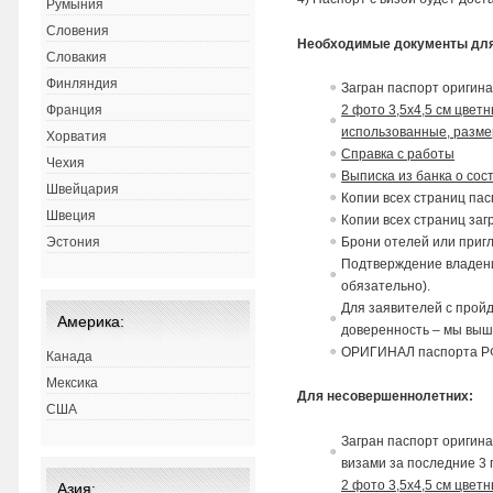
Румыния
Словения
Необходимые документы для
Словакия
Финляндия
Загран паспорт оригин
2 фото 3,5х4,5 см цвет
Франция
использованные, разме
Хорватия
Справка с работы
Чехия
Выписка из банка о сос
Швейцария
Копии всех страниц па
Швеция
Копии всех страниц заг
Брони отелей или пригл
Эстония
Подтверждение владени
обязательно).
Для заявителей с прой
Америка:
доверенность – мы вышл
ОРИГИНАЛ паспорта РФ 
Канада
Мексика
Для несовершеннолетних:
США
Загран паспорт оригина
визами за последние 3 
2 фото 3,5х4,5 см цвет
Азия: