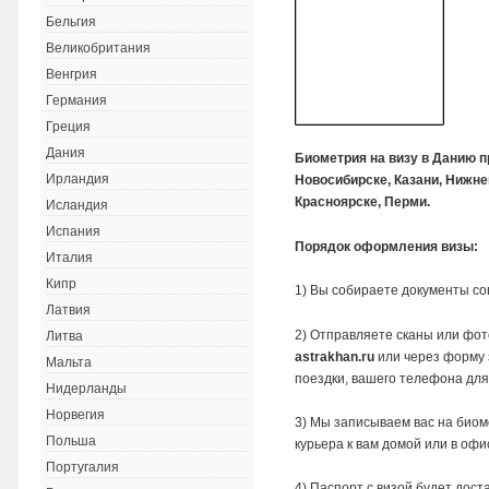
Бельгия
Великобритания
Венгрия
Германия
Греция
Дания
Биометрия на визу в Данию п
Ирландия
Новосибирске, Казани, Нижне
Красноярске, Перми.
Исландия
Испания
Порядок оформления визы:
Италия
Кипр
1) Вы собираете документы со
Латвия
2) Отправляете сканы или фот
Литва
astrakhan.ru
или через форму з
Мальта
поездки, вашего телефона для
Нидерланды
Норвегия
3) Мы записываем вас на биом
Польша
курьера к вам домой или в офи
Португалия
4) Паспорт с визой будет дост