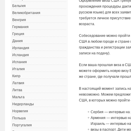
Оформление визы США требует
Бельгия
прохождения процедуры дактил
русском языке) для всех заяви
Великобритания
требуется личное присутствие 
Венгрия
возраста.
Германия
Греция
Собеседование можно пройти 
Дания
США в любом городе и стране 
гражданства и регистрации за
Ирландия
записи на подачу).
Исландия
Испания
Если ваша прошлая виза в СШ
Италия
можете оформить новую визу Б
Кипр
же стране, где получали прошл
Латвия
В настоящий момент запись на
Литва
невозможно. Можем предложить
Мальта
США, в которых можно пройти 
Нидерланды
Норвегия
Сербия — интервью на 
Армения — интервью на
Польша
Израиль — интервью на
Португалия
визы в паспорт. Дети м