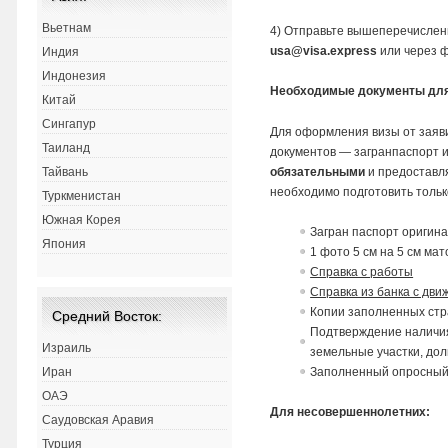
Вьетнам
4) Отправьте вышеперечисленн
usa@visa.express
или через ф
Индия
Индонезия
Необходимые документы для
Китай
Сингапур
Для оформления визы от заяв
Таиланд
документов — загранпаспорт 
обязательными
и предоставл
Тайвань
необходимо подготовить тольк
Туркменистан
Южная Корея
Загран паспорт оригин
Япония
1 фото 5 см на 5 см ма
Справка с работы
Справка из банка с дви
Копии заполненных стр
Средний Восток:
Подтверждение наличия
Израиль
земельные участки, дол
Заполненный опросный
Иран
ОАЭ
Для несовершеннолетних:
Саудовская Аравия
Турция