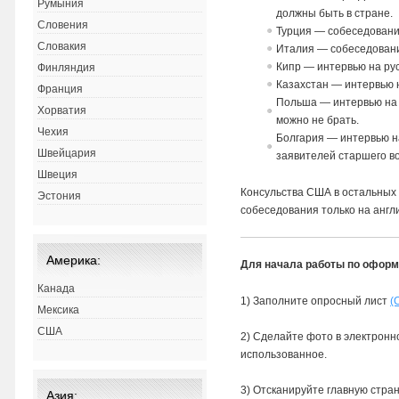
Румыния
должны быть в стране.
Словения
Турция — собеседовани
Словакия
Италия — собеседовани
Кипр — интервью на рус
Финляндия
Казахстан — интервью н
Франция
Польша — интервью на 
Хорватия
можно не брать.
Чехия
Болгария — интервью н
Швейцария
заявителей старшего в
Швеция
Консульства США в остальных
Эстония
собеседования только на англ
Америка:
Для начала работы по офор
Канада
1) Заполните опросный лист
(
Мексика
США
2) Сделайте фото в электронно
использованное.
3) Отсканируйте главную стра
Азия: