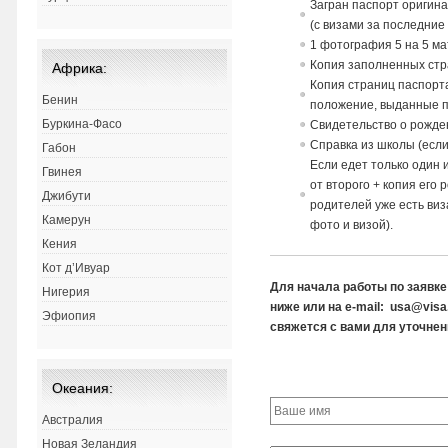
Загран паспорт ориги
н
(с
в
изами за последние 
1 фотография 5
на
5 ма
Копия заполненных стр
Африка:
Копия страниц паспорта
Бенин
положение,
в
ыданные п
Буркина-Фасо
Св
идетельст
в
о о рожде
Спра
в
ка из школы (если
Габон
Если едет только один
Гвинея
от
в
торого + копия его 
Джибути
родителей уже есть ви
Камерун
фото и визой).
Кения
Кот д’Ивуар
Для начала работы по заявк
Нигерия
ниже или на e-mail: usa@vis
Эфиопия
свяжется с вами для уточнен
Океания:
Австралия
Новая Зеландия