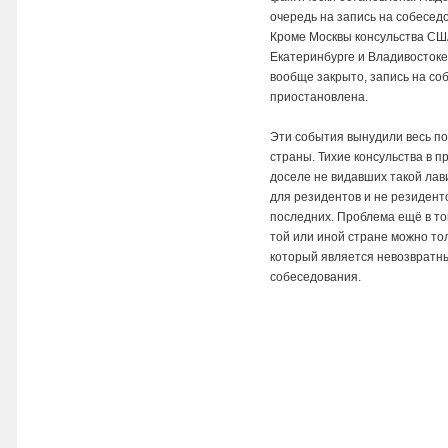
очередь на запись на собесед
Кроме Москвы консульства США
Екатеринбурге и Владивостоке
вообще закрыто, запись на со
приостановлена.
Эти события вынудили весь по
страны. Тихие консульства в п
доселе не видавших такой ла
для резидентов и не резидент
последних. Проблема ещё в том
той или иной стране можно тол
который является невозвратны
собеседования.