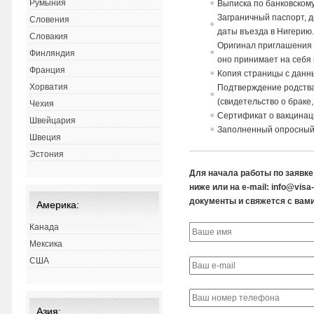
Румыния
Выписка по банковскому
Заграничный паспорт, 
Словения
даты въезда в Нигерию
Словакия
Оригинал приглашения 
Финляндия
оно принимает на себя
Франция
Копия страницы с данн
Хорватия
Подтверждение родств
(свидетельство о браке
Чехия
Сертификат о вакцинаци
Швейцария
Заполненный опросный
Швеция
Эстония
Для начала работы по заявк
ниже или на e-mail: info@vis
документы и свяжется с вами
Америка:
Канада
Мексика
США
Азия: