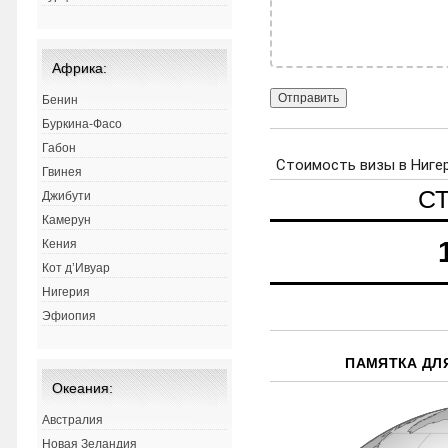
Африка:
Бенин
Буркина-Фасо
Габон
Гвинея
Джибути
Камерун
Кения
Кот д’Ивуар
Нигерия
Эфиопия
ПАМЯТКА ДЛ
Океания:
Австралия
Новая Зеландия