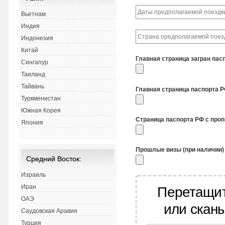
Вьетнам
Индия
Индонезия
Китай
Главная страница загран пас
Сингапур
Таиланд
Тайвань
Главная страница паспорта 
Туркменистан
Южная Корея
Страница паспорта РФ с про
Япония
Прошлые визы (при наличии)
Средний Восток:
Израиль
Иран
Перетащит
ОАЭ
или скан
Саудовская Аравия
Турция