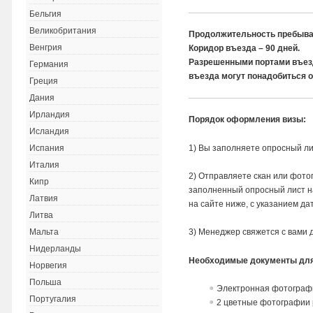
Бельгия
Великобритания
Продолжительность пребыван
Венгрия
Коридор въезда – 90 дней.
Разрешенными портами въезд
Германия
въезда могут понадобиться 
Греция
Дания
Ирландия
Порядок оформления визы:
Исландия
1) Вы заполняете опросный ли
Испания
Италия
2) Отправляете скан или фото
Кипр
заполненный опросный лист 
Латвия
на сайте ниже, с указанием да
Литва
3) Менеджер свяжется с вами 
Мальта
Нидерланды
Необходимые документы для
Норвегия
Польша
Электронная фотографи
Португалия
2 цветные фотографии р