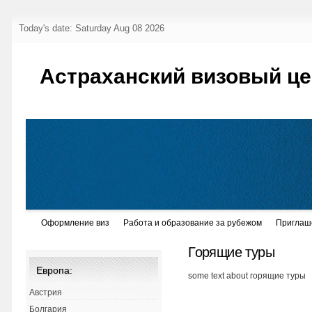
Today's date: Saturday Aug 08 2026
Астраханский визовый це
Оформление виз
Работа и образование за рубежом
Приглаш
Горящие туры
Европа:
some text about горящие туры
Австрия
Болгария