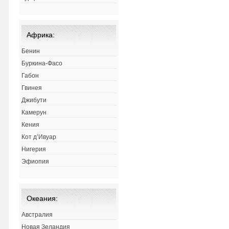
Африка:
Бенин
Буркина-Фасо
Габон
Гвинея
Джибути
Камерун
Кения
Кот д’Ивуар
Нигерия
Эфиопия
Океания:
Австралия
Новая Зеландия