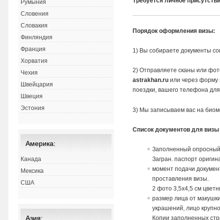
Требуется личное присутств
Румыния
Словения
Словакия
Порядок оформления визы:
Финляндия
Франция
1) Вы собираете документы со
Хорватия
2) Отправляете сканы или фот
Чехия
astrakhan.ru
или через форму з
Швейцария
поездки, вашего телефона для
Швеция
Эстония
3) Мы записываем вас на био
Список документов для визы
Америка:
Заполненный опросный
Канада
Загран. паспорт оригин
момент подачи документ
Мексика
проставления визы.
США
2 фото 3,5х4,5 см цвет
размер лица от макушки
украшений, лицо круп
Азия:
Копии заполненных стра