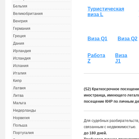
Бельгия
Туристическая
Великобритания
виза L
Венгрия
Германия
Греция
Виза Q1
Виза Q2
Дания
Ирландия
Работа
Виза
Исландия
Z
J1
Испания
Италия
Кипр
Латвия
(S2) Краткосрочное посещен
иностранца, имеющего легаль
Литва
посещение КНР по личным д
Мальта
Нидерланды
Норвегия
Для судебных разбирательств, 
Польша
связанным с недвижимостью.
Португалия
до 180 дней.