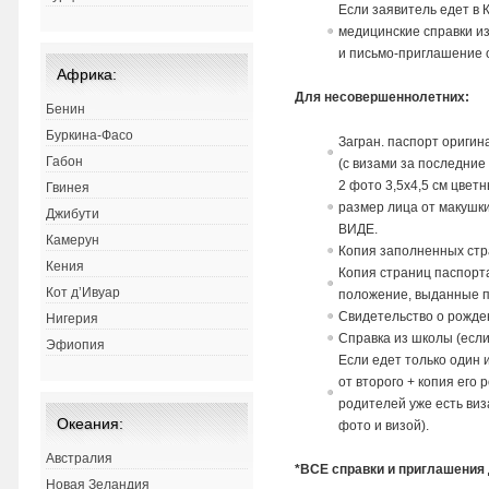
Если заявитель едет в 
медицинские справки из
и письмо-приглашение 
Африка:
Для несовершеннолетних:
Бенин
Буркина-Фасо
Загран. паспорт оригин
Габон
(с визами за последние
2 фото 3,5х4,5 см цвет
Гвинея
размер лица от макушк
Джибути
ВИДЕ.
Камерун
Копия заполненных стра
Кения
Копия страниц паспорта
Кот д’Ивуар
положение, выданные п
Свидетельство о рожден
Нигерия
Справка из школы (если
Эфиопия
Если едет только один
от второго + копия его 
родителей уже есть ви
Океания:
фото и визой).
Австралия
*ВСЕ справки и приглашения
Новая Зеландия