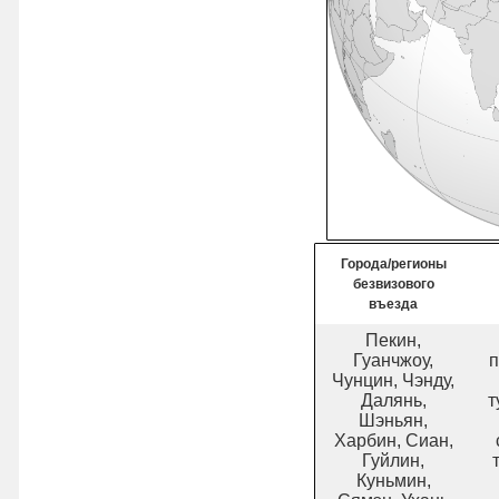
Города/регионы
безвизового
въезда
Пекин,
Гуанчжоу,
п
Чунцин, Чэнду,
Далянь,
т
Шэньян,
Харбин, Сиан,
Гуйлин,
Куньмин,