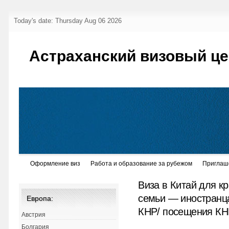
Today's date: Thursday Aug 06 2026
Астраханский визовый це
Оформление виз
Работа и образование за рубежом
Приглаш
Виза в Китай для к
семьи — иностранца
Европа:
КНР/ посещения КН
Австрия
Болгария