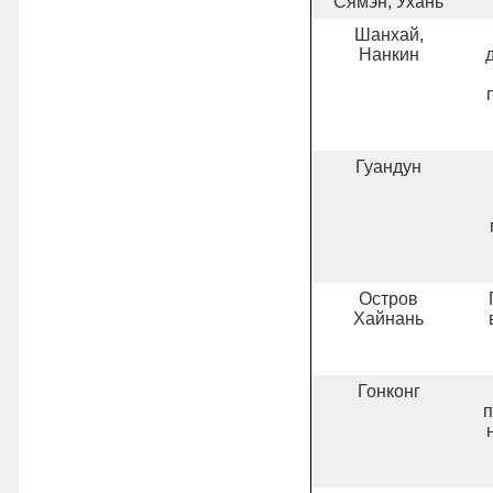
Сямэн, Ухань
Шанхай,
Нанкин
Гуандун
Остров
Хайнань
Гонконг
п