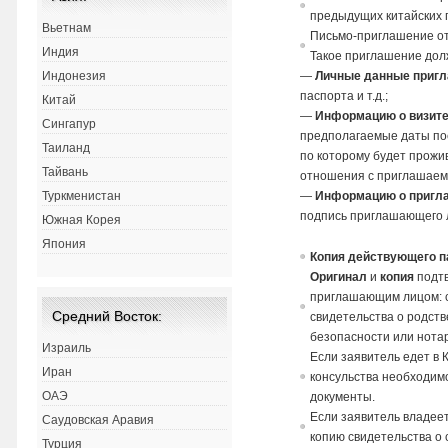
предыдущих китайских 
Вьетнам
Письмо-приглашение от
Индия
Такое приглашение дол
Индонезия
—
Личные данные пригл
паспорта и т.д.;
Китай
—
Информацию о визите
Сингапур
предполагаемые даты пое
Таиланд
по которому будет прожи
Тайвань
отношения с приглашаемы
Туркменистан
—
Информацию о пригл
подпись приглашающего л
Южная Корея
Япония
Копия действующего п
Оригинал
и
копия
подтв
приглашающим лицом: с
Средний Восток:
свидетельства о родст
безопасности или нотар
Израиль
Если заявитель едет в 
Иран
консульства необходи
ОАЭ
документы.
Если заявитель владее
Саудовская Аравия
копию свидетельства о
Турция